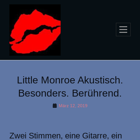
Skip
to
content
Little Monroe Akustisch.
Besonders. Berührend.
By
März 12, 2019
Roland
Zwei Stimmen, eine Gitarre, ein